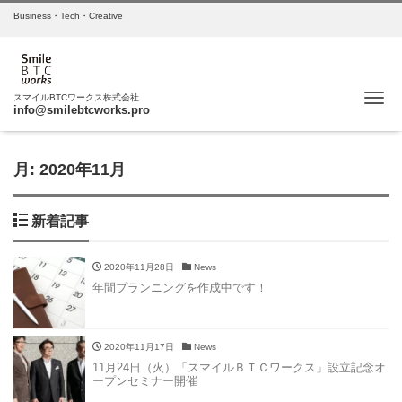
Business・Tech・Creative
Me
スマイルBTCワークス株式会社
info@smilebtcworks.pro
月:
2020年11月
新着記事
2020年11月28日
News
年間プランニングを作成中です！
2020年11月17日
News
11月24日（火）「スマイルＢＴＣワークス」設立記念オ
ープンセミナー開催